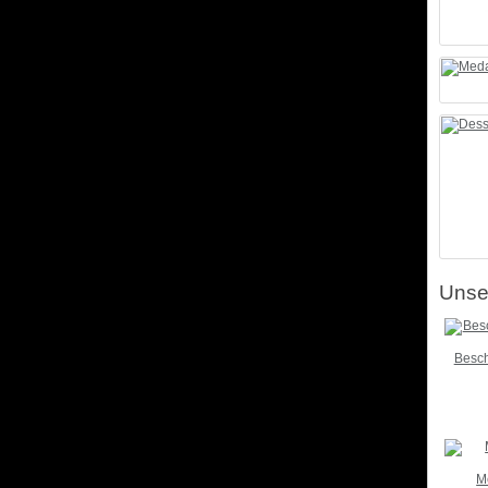
Unser
Besch
M