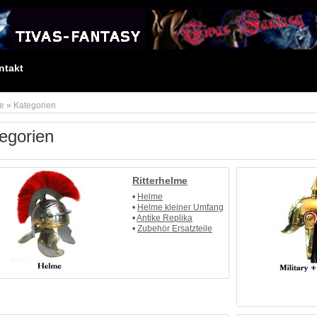
Anmelden
ntakt
te
»
Kategorien
egorien
Ritterhelme
•
Helme
•
Helme kleiner Umfang
•
Antike Replika
•
Zubehör Ersatzteile