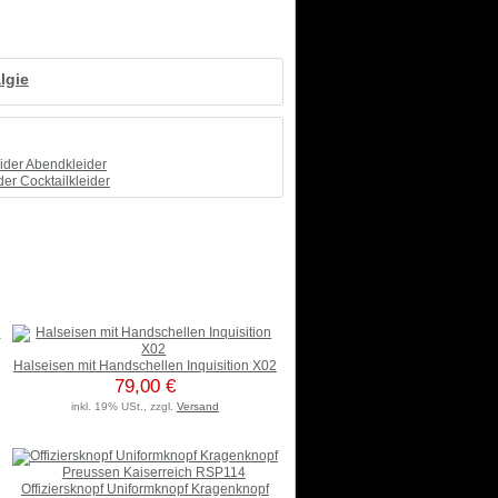
lgie
eider Abendkleider
der Cocktailkleider
Halseisen mit Handschellen Inquisition X02
79,00 €
inkl. 19% USt., zzgl.
Versand
Offiziersknopf Uniformknopf Kragenknopf