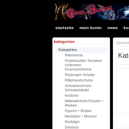
startseite
mein konto
news
ko
kategorien
Startsei
Kategorien
Kat
Ritterhelme
Pickelhauben Tschakos
Uniformen
Feuerwehrhelme
Rüstungen Schilde
Ritterhandschuhe
Schnabelschuhe
Schnabelstiefel
Kostüme
Mittelalterliche Fesseln +
Masken
Figuren + Büsten
Medaillen + Münzen
Nostalgie
Dessous