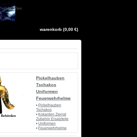
warenkorb (0,00 €)
Pickelhauben
Tschakos
Uniformen
Feuerwehrhelme
•
Pickelhauben
Tschakos
•
Kokarden Zierrat
Zubehör Ersatzteile
•
Uniformen
•
Feuerwehrhelme