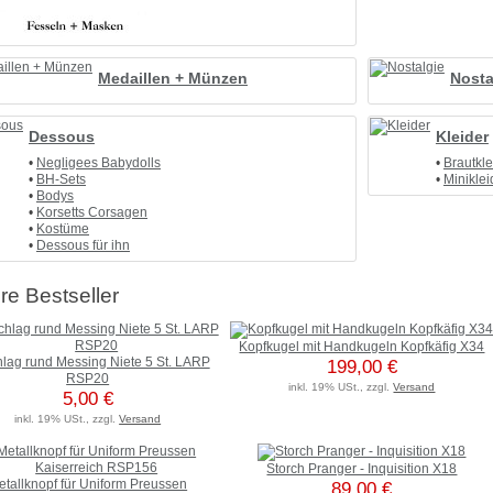
Medaillen + Münzen
Nosta
Dessous
Kleider
•
Negligees Babydolls
•
Brautkl
•
BH-Sets
•
Miniklei
•
Bodys
•
Korsetts Corsagen
•
Kostüme
•
Dessous für ihn
e Bestseller
Kopfkugel mit Handkugeln Kopfkäfig X34
lag rund Messing Niete 5 St. LARP
199,00 €
RSP20
inkl. 19% USt., zzgl.
Versand
5,00 €
inkl. 19% USt., zzgl.
Versand
Storch Pranger - Inquisition X18
etallknopf für Uniform Preussen
89,00 €